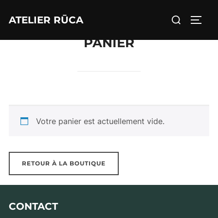
Aller
Rechercher :
ATELIER RŪCA
au
PERM
contenu
PANIER
Votre panier est actuellement vide.
RETOUR À LA BOUTIQUE
CONTACT