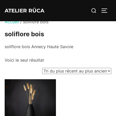
Aller
Rechercher :
ATELIER RŪCA
au
PERM
contenu
Accueil
/ soliflore bois
soliflore bois
soliflore bois Annecy Haute Savoie
Voici le seul résultat