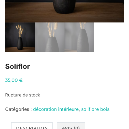
Soliflor
35,00
€
Rupture de stock
Catégories :
décoration intérieure
,
soliflore bois
DESCRIPTION
AVIS (0)